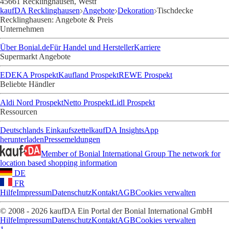
45661 Recklinghausen, Westf
kaufDA Recklinghausen
Angebote
Dekoration
Tischdecke
Recklinghausen: Angebote & Preis
Unternehmen
Über Bonial.de
Für Handel und Hersteller
Karriere
Supermarkt Angebote
EDEKA Prospekt
Kaufland Prospekt
REWE Prospekt
Beliebte Händler
Aldi Nord Prospekt
Netto Prospekt
Lidl Prospekt
Ressourcen
Deutschlands Einkaufszettel
kaufDA Insights
App
herunterladen
Pressemeldungen
Member of Bonial International Group
The network for
location based shopping information
DE
FR
Hilfe
Impressum
Datenschutz
Kontakt
AGB
Cookies verwalten
© 2008 - 2026 kaufDA Ein Portal der Bonial International GmbH
Hilfe
Impressum
Datenschutz
Kontakt
AGB
Cookies verwalten