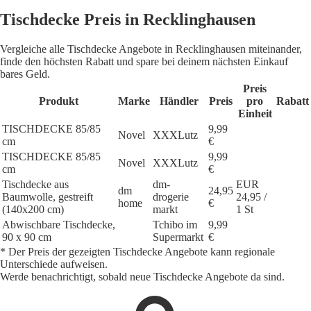
Tischdecke Preis in Recklinghausen
Vergleiche alle Tischdecke Angebote in Recklinghausen miteinander,
finde den höchsten Rabatt und spare bei deinem nächsten Einkauf
bares Geld.
Preis
Produkt
Marke
Händler
Preis
pro
Rabatt
Einheit
TISCHDECKE 85/85
9,99
Novel
XXXLutz
cm
€
TISCHDECKE 85/85
9,99
Novel
XXXLutz
cm
€
Tischdecke aus
dm-
EUR
dm
24,95
Baumwolle, gestreift
drogerie
24,95 /
home
€
(140x200 cm)
markt
1 St
Abwischbare Tischdecke,
Tchibo im
9,99
90 x 90 cm
Supermarkt
€
* Der Preis der gezeigten Tischdecke Angebote kann regionale
Unterschiede aufweisen.
Werde benachrichtigt, sobald neue Tischdecke Angebote da sind.
1