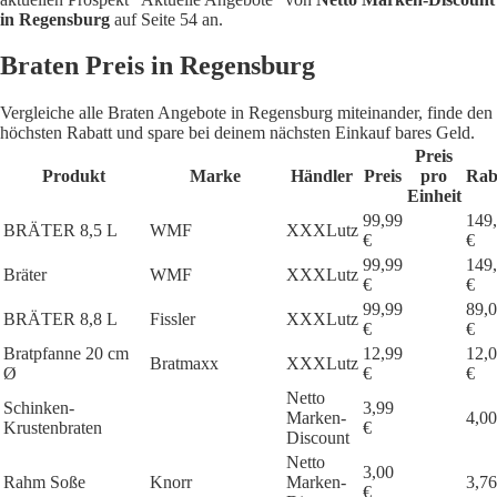
in Regensburg
auf Seite 54 an.
Braten Preis in Regensburg
Vergleiche alle Braten Angebote in Regensburg miteinander, finde den
höchsten Rabatt und spare bei deinem nächsten Einkauf bares Geld.
Preis
Produkt
Marke
Händler
Preis
pro
Rab
Einheit
99,99
149
BRÄTER 8,5 L
WMF
XXXLutz
€
€
99,99
149
Bräter
WMF
XXXLutz
€
€
99,99
89,
BRÄTER 8,8 L
Fissler
XXXLutz
€
€
Bratpfanne 20 cm
12,99
12,
Bratmaxx
XXXLutz
Ø
€
€
Netto
Schinken-
3,99
Marken-
4,00
Krustenbraten
€
Discount
Netto
3,00
Rahm Soße
Knorr
Marken-
3,76
€