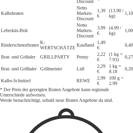
Discount
Netto
1,39
(13.90 /
Kalbsbraten
Marken-
1,10
€
kg)
Discount
Netto
3,99
(4.99 /
Leberkäs-Brät
Marken-
1,00
€
kg)
Discount
K-
1,49
Rinderschmorbraten
Kaufland
0,40
WERTSCHÄTZE
€
2,22
(1 kg =
Brat- und Griltaler
GRILLPARTY
Penny
0,27
€
7.93)
2,29
1 kg =
Brat- und Grilltaler
Grillmeister
Lidl
0,20
€
8.18
2,99
100 g =
Kalbs-Schnitzel
REWE
€
2.99
* Der Preis der gezeigten Braten Angebote kann regionale
Unterschiede aufweisen.
Werde benachrichtigt, sobald neue Braten Angebote da sind.
1