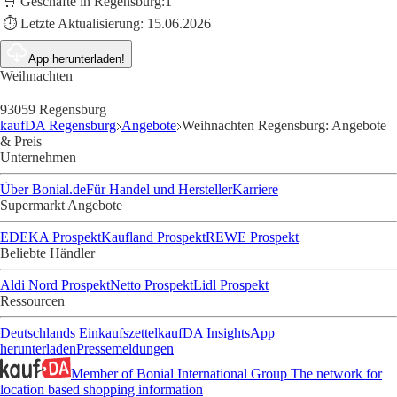
🛒 Geschäfte in Regensburg:
1
⏱️ Letzte Aktualisierung:
15.06.2026
App herunterladen!
Weihnachten
93059 Regensburg
kaufDA Regensburg
Angebote
Weihnachten Regensburg: Angebote
& Preis
Unternehmen
Über Bonial.de
Für Handel und Hersteller
Karriere
Supermarkt Angebote
EDEKA Prospekt
Kaufland Prospekt
REWE Prospekt
Beliebte Händler
Aldi Nord Prospekt
Netto Prospekt
Lidl Prospekt
Ressourcen
Deutschlands Einkaufszettel
kaufDA Insights
App
herunterladen
Pressemeldungen
Member of Bonial International Group
The network for
location based shopping information