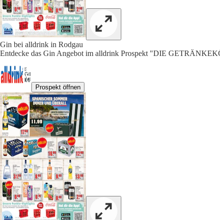
Gin bei alldrink in Rodgau
Entdecke das Gin Angebot im alldrink Prospekt "DIE GETRÄNKEK
Prospekt öffnen