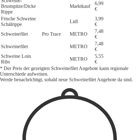
Schweine-
6,99
Brustspitze/Dicke
Marktkauf
€
Rippe
Frische Schweine
3,99
Lidl
Schälrippe
€
7,48
Schweinefilet
Pro Trace
METRO
€
7,48
Schweinefilet
METRO
€
Schweine Loin
5,55
METRO
Ribs
€
* Der Preis der gezeigten Schweinefilet Angebote kann regionale
Unterschiede aufweisen.
Werde benachrichtigt, sobald neue Schweinefilet Angebote da sind.
1