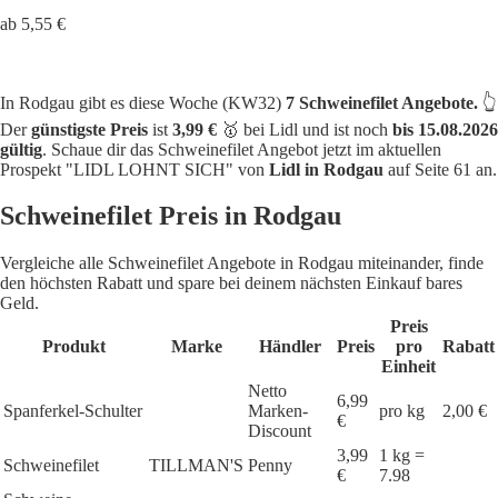
ab 5,55 €
In Rodgau gibt es diese Woche (KW32)
7 Schweinefilet Angebote.
👆
Der
günstigste Preis
ist
3,99 €
🥇 bei Lidl und ist noch
bis 15.08.2026
gültig
. Schaue dir das Schweinefilet Angebot jetzt im aktuellen
Prospekt "LIDL LOHNT SICH" von
Lidl in Rodgau
auf Seite 61 an.
Schweinefilet Preis in Rodgau
Vergleiche alle Schweinefilet Angebote in Rodgau miteinander, finde
den höchsten Rabatt und spare bei deinem nächsten Einkauf bares
Geld.
Preis
Produkt
Marke
Händler
Preis
pro
Rabatt
Einheit
Netto
6,99
Spanferkel-Schulter
Marken-
pro kg
2,00 €
€
Discount
3,99
1 kg =
Schweinefilet
TILLMAN'S
Penny
€
7.98