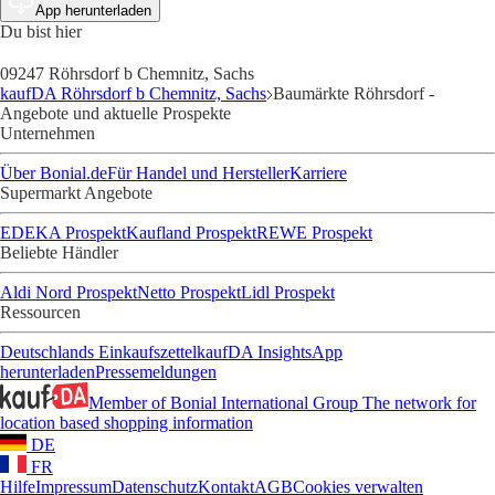
App herunterladen
Du bist hier
09247 Röhrsdorf b Chemnitz, Sachs
kaufDA Röhrsdorf b Chemnitz, Sachs
Baumärkte Röhrsdorf -
Angebote und aktuelle Prospekte
Unternehmen
Über Bonial.de
Für Handel und Hersteller
Karriere
Supermarkt Angebote
EDEKA Prospekt
Kaufland Prospekt
REWE Prospekt
Beliebte Händler
Aldi Nord Prospekt
Netto Prospekt
Lidl Prospekt
Ressourcen
Deutschlands Einkaufszettel
kaufDA Insights
App
herunterladen
Pressemeldungen
Member of Bonial International Group
The network for
location based shopping information
DE
FR
Hilfe
Impressum
Datenschutz
Kontakt
AGB
Cookies verwalten