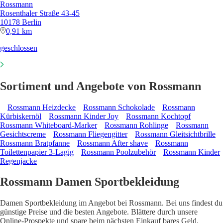
Rossmann
Rosenthaler Straße 43-45
10178 Berlin
0,91 km
geschlossen
Sortiment und Angebote von Rossmann
Rossmann Heizdecke
Rossmann Schokolade
Rossmann
Kürbiskernöl
Rossmann Kinder Joy
Rossmann Kochtopf
Rossmann Whiteboard-Marker
Rossmann Rohlinge
Rossmann
Gesichtscreme
Rossmann Fliegengitter
Rossmann Gleitsichtbrille
Rossmann Bratpfanne
Rossmann After shave
Rossmann
Toilettenpapier 3-Lagig
Rossmann Poolzubehör
Rossmann Kinder
Regenjacke
Rossmann Damen Sportbekleidung
Damen Sportbekleidung im Angebot bei Rossmann. Bei uns findest du
günstige Preise und die besten Angebote. Blättere durch unsere
Online-Prospekte und spare beim nächsten Einkauf bares Geld.