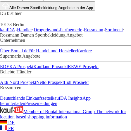
Alle Damen Sportbekleidung Angebote in der App
Du bist hier
10178 Berlin
kaufDA
Händler
Drogerie-und-Parfuemerie
Rossmann
Sortiment
Rossmann Damen Sportbekleidung Angebot
Unternehmen
Über Bonial.de
Für Handel und Hersteller
Karriere
Supermarkt Angebote
EDEKA Prospekt
Kaufland Prospekt
REWE Prospekt
Beliebte Händler
Aldi Nord Prospekt
Netto Prospekt
Lidl Prospekt
Ressourcen
Deutschlands Einkaufszettel
kaufDA Insights
App
herunterladen
Pressemeldungen
Member of Bonial International Group
The network for
location based shopping information
DE
FR