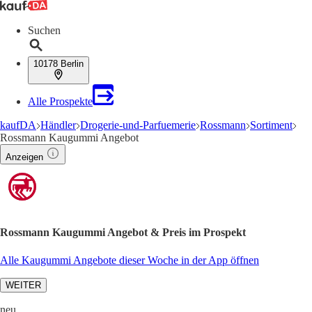
Suchen
10178 Berlin
Alle Prospekte
kaufDA
Händler
Drogerie-und-Parfuemerie
Rossmann
Sortiment
Rossmann Kaugummi Angebot
Anzeigen
Rossmann Kaugummi Angebot & Preis im Prospekt
Alle Kaugummi Angebote dieser Woche in der App öffnen
WEITER
neu