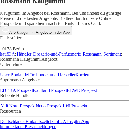
Rossmann Kaugummi
Kaugummi im Angebot bei Rossmann. Bei uns findest du günstige
Preise und die besten Angebote. Blättere durch unsere Online-
Prospekte und spare beim nächsten Einkauf bares Geld.
Alle Kaugummi Angebote in der App
Du bist hier
10178 Berlin
kaufDA
Händler
Drogerie-und-Parfuemerie
Rossmann
Sortiment
Rossmann Kaugummi Angebot
Unternehmen
Über Bonial.de
Für Handel und Hersteller
Karriere
Supermarkt Angebote
EDEKA Prospekt
Kaufland Prospekt
REWE Prospekt
Beliebte Händler
Aldi Nord Prospekt
Netto Prospekt
Lidl Prospekt
Ressourcen
Deutschlands Einkaufszettel
kaufDA Insights
App
herunterladen
Pressemeldungen