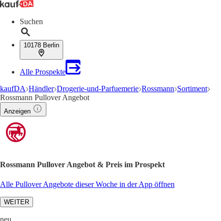
Suchen
10178 Berlin
Alle Prospekte
kaufDA
Händler
Drogerie-und-Parfuemerie
Rossmann
Sortiment
Rossmann Pullover Angebot
Anzeigen
Rossmann Pullover Angebot & Preis im Prospekt
Alle Pullover Angebote dieser Woche in der App öffnen
WEITER
neu