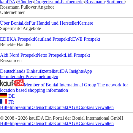
kaufDA
Händler
Drogerie-und-Parfuemerie
Rossmann
Sortiment
Rossmann Pullover Angebot
Unternehmen
Über Bonial.de
Für Handel und Hersteller
Karriere
Supermarkt Angebote
EDEKA Prospekt
Kaufland Prospekt
REWE Prospekt
Beliebte Händler
Aldi Nord Prospekt
Netto Prospekt
Lidl Prospekt
Ressourcen
Deutschlands Einkaufszettel
kaufDA Insights
App
herunterladen
Pressemeldungen
Member of Bonial International Group
The network for
location based shopping information
DE
FR
Hilfe
Impressum
Datenschutz
Kontakt
AGB
Cookies verwalten
© 2008 - 2026 kaufDA Ein Portal der Bonial International GmbH
Hilfe
Impressum
Datenschutz
Kontakt
AGB
Cookies verwalten