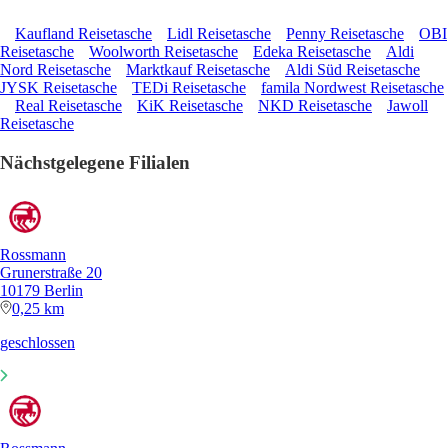
Kaufland Reisetasche
Lidl Reisetasche
Penny Reisetasche
OBI
Reisetasche
Woolworth Reisetasche
Edeka Reisetasche
Aldi
Nord Reisetasche
Marktkauf Reisetasche
Aldi Süd Reisetasche
JYSK Reisetasche
TEDi Reisetasche
famila Nordwest Reisetasche
Real Reisetasche
KiK Reisetasche
NKD Reisetasche
Jawoll
Reisetasche
Nächstgelegene Filialen
Rossmann
Grunerstraße 20
10179 Berlin
0,25 km
geschlossen