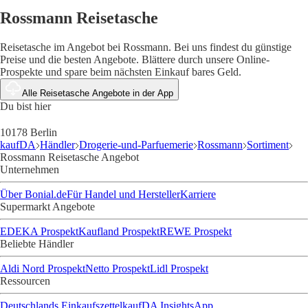
Rossmann Reisetasche
Reisetasche im Angebot bei Rossmann. Bei uns findest du günstige
Preise und die besten Angebote. Blättere durch unsere Online-
Prospekte und spare beim nächsten Einkauf bares Geld.
Alle Reisetasche Angebote in der App
Du bist hier
10178 Berlin
kaufDA
Händler
Drogerie-und-Parfuemerie
Rossmann
Sortiment
Rossmann Reisetasche Angebot
Unternehmen
Über Bonial.de
Für Handel und Hersteller
Karriere
Supermarkt Angebote
EDEKA Prospekt
Kaufland Prospekt
REWE Prospekt
Beliebte Händler
Aldi Nord Prospekt
Netto Prospekt
Lidl Prospekt
Ressourcen
Deutschlands Einkaufszettel
kaufDA Insights
App