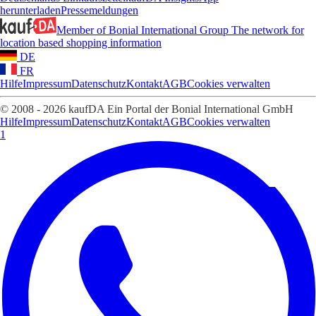
herunterladen
Pressemeldungen
Member of Bonial International Group
The network for
location based shopping information
DE
FR
Hilfe
Impressum
Datenschutz
Kontakt
AGB
Cookies verwalten
© 2008 - 2026 kaufDA Ein Portal der Bonial International GmbH
Hilfe
Impressum
Datenschutz
Kontakt
AGB
Cookies verwalten
1