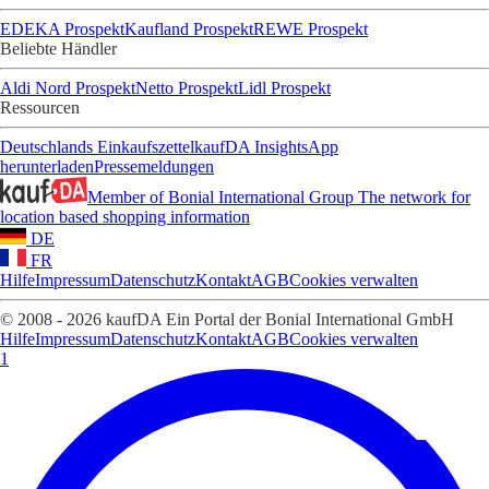
EDEKA Prospekt
Kaufland Prospekt
REWE Prospekt
Beliebte Händler
Aldi Nord Prospekt
Netto Prospekt
Lidl Prospekt
Ressourcen
Deutschlands Einkaufszettel
kaufDA Insights
App
herunterladen
Pressemeldungen
Member of Bonial International Group
The network for
location based shopping information
DE
FR
Hilfe
Impressum
Datenschutz
Kontakt
AGB
Cookies verwalten
© 2008 - 2026 kaufDA Ein Portal der Bonial International GmbH
Hilfe
Impressum
Datenschutz
Kontakt
AGB
Cookies verwalten
1