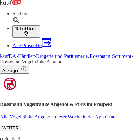
Suchen
10178 Berlin
Alle Prospekte
kaufDA
Händler
Drogerie-und-Parfuemerie
Rossmann
Sortiment
Rossmann Vogeltränke Angebot
Anzeigen
Rossmann Vogeltränke Angebot & Preis im Prospekt
Alle Vogeltränke Angebote dieser Woche in der App öffnen
WEITER
endet bald