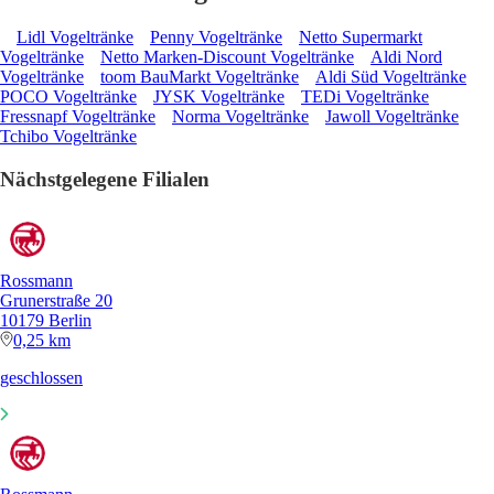
Lidl Vogeltränke
Penny Vogeltränke
Netto Supermarkt
Vogeltränke
Netto Marken-Discount Vogeltränke
Aldi Nord
Vogeltränke
toom BauMarkt Vogeltränke
Aldi Süd Vogeltränke
POCO Vogeltränke
JYSK Vogeltränke
TEDi Vogeltränke
Fressnapf Vogeltränke
Norma Vogeltränke
Jawoll Vogeltränke
Tchibo Vogeltränke
Nächstgelegene Filialen
Rossmann
Grunerstraße 20
10179 Berlin
0,25 km
geschlossen