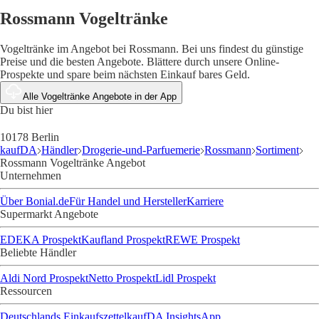
Rossmann Vogeltränke
Vogeltränke im Angebot bei Rossmann. Bei uns findest du günstige
Preise und die besten Angebote. Blättere durch unsere Online-
Prospekte und spare beim nächsten Einkauf bares Geld.
Alle Vogeltränke Angebote in der App
Du bist hier
10178 Berlin
kaufDA
Händler
Drogerie-und-Parfuemerie
Rossmann
Sortiment
Rossmann Vogeltränke Angebot
Unternehmen
Über Bonial.de
Für Handel und Hersteller
Karriere
Supermarkt Angebote
EDEKA Prospekt
Kaufland Prospekt
REWE Prospekt
Beliebte Händler
Aldi Nord Prospekt
Netto Prospekt
Lidl Prospekt
Ressourcen
Deutschlands Einkaufszettel
kaufDA Insights
App