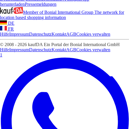
herunterladen
Pressemeldungen
Member of Bonial International Group
The network for
location based shopping information
DE
FR
Hilfe
Impressum
Datenschutz
Kontakt
AGB
Cookies verwalten
© 2008 - 2026 kaufDA Ein Portal der Bonial International GmbH
Hilfe
Impressum
Datenschutz
Kontakt
AGB
Cookies verwalten
1