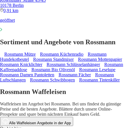
Rosenthaler Straße 43-45
10178 Berlin
0,91 km
geöffnet
Sortiment und Angebote von Rossmann
Rossmann Mütze
Rossmann Küchenradio
Rossmann
Hundekotbeutel
Rossmann Standmixer
Rossmann Mottenpapier
Rossmann Knicklichter
Rossmann Schlüsselanhänger
Rossmann
Kaffeepaddose
Rossmann Bio Olivenöl
Rossmann Leselupe
Rossmann Damen Pantoletten
Rossmann Fächer
Rossmann
Luftschlangen
Rossmann Schwibbogen
Rossmann Tintenkiller
Rossmann Waffeleisen
Waffeleisen im Angebot bei Rossmann. Bei uns findest du günstige
Preise und die besten Angebote. Blättere durch unsere Online-
Prospekte und spare beim nächsten Einkauf bares Geld.
Alle Waffeleisen Angebote in der App