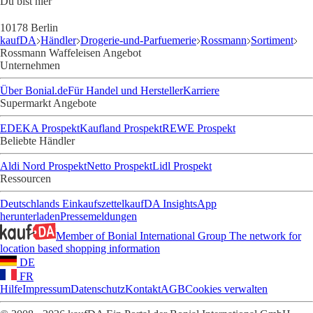
Du bist hier
10178 Berlin
kaufDA
Händler
Drogerie-und-Parfuemerie
Rossmann
Sortiment
Rossmann Waffeleisen Angebot
Unternehmen
Über Bonial.de
Für Handel und Hersteller
Karriere
Supermarkt Angebote
EDEKA Prospekt
Kaufland Prospekt
REWE Prospekt
Beliebte Händler
Aldi Nord Prospekt
Netto Prospekt
Lidl Prospekt
Ressourcen
Deutschlands Einkaufszettel
kaufDA Insights
App
herunterladen
Pressemeldungen
Member of Bonial International Group
The network for
location based shopping information
DE
FR
Hilfe
Impressum
Datenschutz
Kontakt
AGB
Cookies verwalten