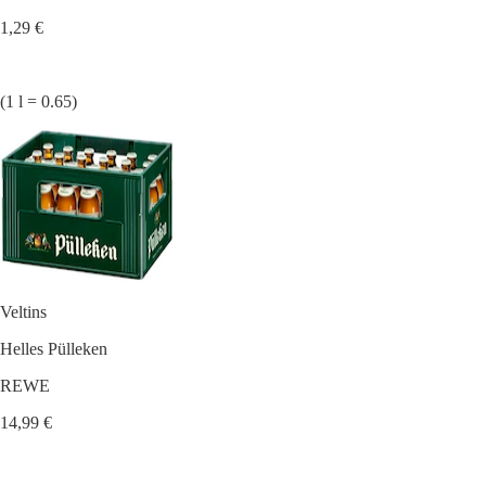
1,29 €
(1 l = 0.65)
Veltins
Helles Pülleken
REWE
14,99 €