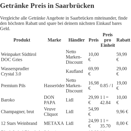
Getränke Preis in Saarbrücken
Vergleiche alle Getränke Angebote in Saarbrücken miteinander, finde
den höchsten Rabatt und spare bei deinem nächsten Einkauf bares
Geld.
Preis
Produkt
Marke
Händler
Preis
pro
Rabatt
Einheit
Netto
Weinpaket Südtirol
10,00
59,99
Marken-
DOC Gries
€
€
Discount
Wassersprudler
69,99
29,00
Kaufland
Crystal 3.0
€
€
Netto
16,98
19,00
Premium Pils
Hasseröder
Marken-
0.85 / l
€
€
Discount
DON
29,99
1 l =
10,00
Baroko
Lidl
PAPA
€
42.84
€
Veuve
54,99
Champagner, brut
Lidl
9,96 €
Cliquot
€
24,99
1 l =
12 Stars Weinbrand
METAXA
Lidl
8,00 €
€
35.70