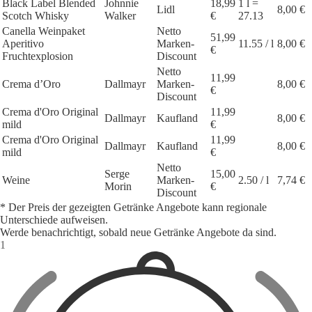
Black Label Blended
Johnnie
18,99
1 l =
Lidl
8,00 €
Scotch Whisky
Walker
€
27.13
Canella Weinpaket
Netto
51,99
Aperitivo
Marken-
11.55 / l
8,00 €
€
Fruchtexplosion
Discount
Netto
11,99
Crema d’Oro
Dallmayr
Marken-
8,00 €
€
Discount
Crema d'Oro Original
11,99
Dallmayr
Kaufland
8,00 €
mild
€
Crema d'Oro Original
11,99
Dallmayr
Kaufland
8,00 €
mild
€
Netto
Serge
15,00
Weine
Marken-
2.50 / l
7,74 €
Morin
€
Discount
* Der Preis der gezeigten Getränke Angebote kann regionale
Unterschiede aufweisen.
Werde benachrichtigt, sobald neue Getränke Angebote da sind.
1