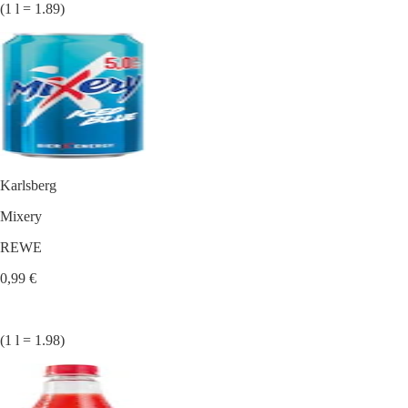
(1 l = 1.89)
Karlsberg
Mixery
REWE
0,99 €
(1 l = 1.98)