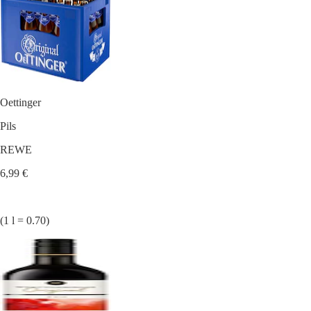
Oettinger
Pils
REWE
6,99 €
(1 l = 0.70)