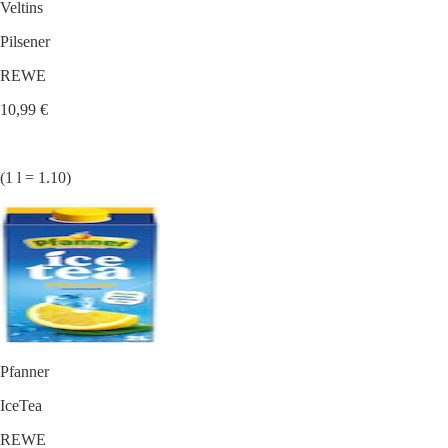
Veltins
Pilsener
REWE
10,99 €
(1 l = 1.10)
Pfanner
IceTea
REWE