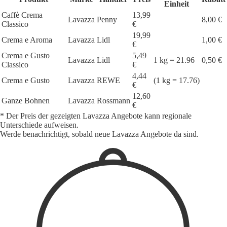
Einheit
Caffè Crema
13,99
Lavazza
Penny
8,00 €
Classico
€
19,99
Crema e Aroma
Lavazza
Lidl
1,00 €
€
Crema e Gusto
5,49
Lavazza
Lidl
1 kg = 21.96
0,50 €
Classico
€
4,44
Crema e Gusto
Lavazza
REWE
(1 kg = 17.76)
€
12,60
Ganze Bohnen
Lavazza
Rossmann
€
* Der Preis der gezeigten Lavazza Angebote kann regionale
Unterschiede aufweisen.
Werde benachrichtigt, sobald neue Lavazza Angebote da sind.
1