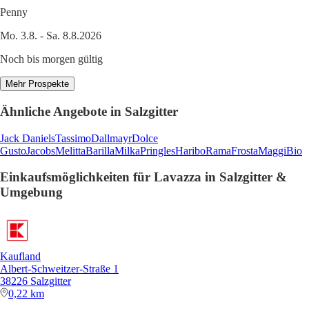
Penny
Mo. 3.8. - Sa. 8.8.2026
Noch bis morgen gültig
Mehr Prospekte
Ähnliche Angebote in Salzgitter
Jack Daniels
Tassimo
Dallmayr
Dolce
Gusto
Jacobs
Melitta
Barilla
Milka
Pringles
Haribo
Rama
Frosta
Maggi
Bio
Einkaufsmöglichkeiten für Lavazza in Salzgitter &
Umgebung
Kaufland
Albert-Schweitzer-Straße 1
38226 Salzgitter
0,22 km