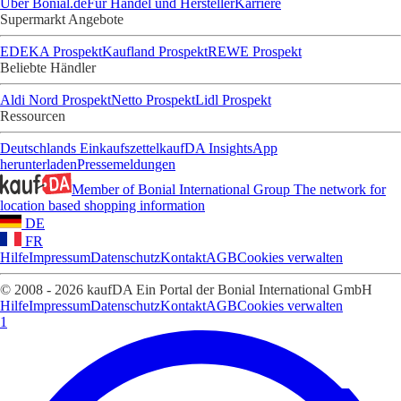
Über Bonial.de
Für Handel und Hersteller
Karriere
Supermarkt Angebote
EDEKA Prospekt
Kaufland Prospekt
REWE Prospekt
Beliebte Händler
Aldi Nord Prospekt
Netto Prospekt
Lidl Prospekt
Ressourcen
Deutschlands Einkaufszettel
kaufDA Insights
App
herunterladen
Pressemeldungen
Member of Bonial International Group
The network for
location based shopping information
DE
FR
Hilfe
Impressum
Datenschutz
Kontakt
AGB
Cookies verwalten
© 2008 - 2026 kaufDA Ein Portal der Bonial International GmbH
Hilfe
Impressum
Datenschutz
Kontakt
AGB
Cookies verwalten
1