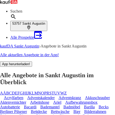
Suchen
53757 Sankt Augustin
Alle Prospekte
kaufDA Sankt Augustin
Angebote in Sankt Augustin
Alle aktuellen Angebote in der App!
App herunterladen!
Alle Angebote in Sankt Augustin im
Überblick
A
Ä
B
C
D
E
F
G
H
I
J
K
L
M
N
O
P
R
S
T
U
V
W
Z
Acrylfarben
Adventskalender
Adventskranz
Akkuschrauber
Aktenvernichter
Arbeitshose
Ariel
Aufbewahrungsbox
Autobatterie
Bacardi
Bademantel
Badmöbel
Barilla
Becks
Berliner Pilsener
Bettdecke
Bettwäsche
Bier
Bilderrahmen