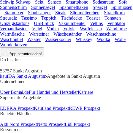
Schwip Schwap
Sekt
Senseo
Smartphone
Sodastream
Sofa
Sonnenschirm
Sonnensegel
Spannbettlaken
Spargel
Spirituosen
Stabmixer
Staubsauger
Steak
Stiefmütterchen
Strandkorb
Streusalz
Tassimo
Teppich
Tischdecke
Toaster
Tomaten
Umzugskartons
USB Stick
Vakuumbeutel
Veltins
Ventilator
Verbandkasten
Vittel
Vodka
Volvic
Waffeleisen
Wandfarbe
Wärmflasche
Warsteiner
Wäscheständer
Waschmaschine
Waschmittel
Wasser
Wasserkocher
Whiskey
Wodka
Wolle
Wunderkerzen
App herunterladen!
Du bist hier
53757 Sankt Augustin
kaufDA Sankt Augustin
Angebote in Sankt Augustin
Unternehmen
Über Bonial.de
Für Handel und Hersteller
Karriere
Supermarkt Angebote
EDEKA Prospekt
Kaufland Prospekt
REWE Prospekt
Beliebte Händler
Aldi Nord Prospekt
Netto Prospekt
Lidl Prospekt
Ressourcen