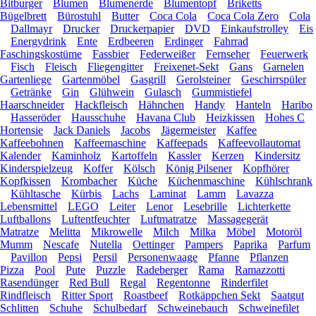
Bitburger
Blumen
Blumenerde
Blumentopf
Briketts
Bügelbrett
Bürostuhl
Butter
Coca Cola
Coca Cola Zero
Cola
Dallmayr
Drucker
Druckerpapier
DVD
Einkaufstrolley
Eis
Energydrink
Ente
Erdbeeren
Erdinger
Fahrrad
Faschingskostüme
Fassbier
Federweißer
Fernseher
Feuerwerk
Fisch
Fleisch
Fliegengitter
Freixenet-Sekt
Gans
Garnelen
Gartenliege
Gartenmöbel
Gasgrill
Gerolsteiner
Geschirrspüler
Getränke
Gin
Glühwein
Gulasch
Gummistiefel
Haarschneider
Hackfleisch
Hähnchen
Handy
Hanteln
Haribo
Hasseröder
Hausschuhe
Havana Club
Heizkissen
Hohes C
Hortensie
Jack Daniels
Jacobs
Jägermeister
Kaffee
Kaffeebohnen
Kaffeemaschine
Kaffeepads
Kaffeevollautomat
Kalender
Kaminholz
Kartoffeln
Kassler
Kerzen
Kindersitz
Kinderspielzeug
Koffer
Kölsch
König Pilsener
Kopfhörer
Kopfkissen
Krombacher
Küche
Küchenmaschine
Kühlschrank
Kühltasche
Kürbis
Lachs
Laminat
Lamm
Lavazza
Lebensmittel
LEGO
Leiter
Lenor
Lesebrille
Lichterkette
Luftballons
Luftentfeuchter
Luftmatratze
Massagegerät
Matratze
Melitta
Mikrowelle
Milch
Milka
Möbel
Motoröl
Mumm
Nescafe
Nutella
Oettinger
Pampers
Paprika
Parfum
Pavillon
Pepsi
Persil
Personenwaage
Pfanne
Pflanzen
Pizza
Pool
Pute
Puzzle
Radeberger
Rama
Ramazzotti
Rasendünger
Red Bull
Regal
Regentonne
Rinderfilet
Rindfleisch
Ritter Sport
Roastbeef
Rotkäppchen Sekt
Saatgut
Schlitten
Schuhe
Schulbedarf
Schweinebauch
Schweinefilet