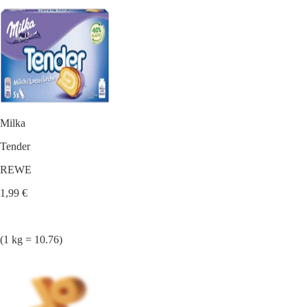
Milka
Tender
REWE
1,99 €
(1 kg = 10.76)