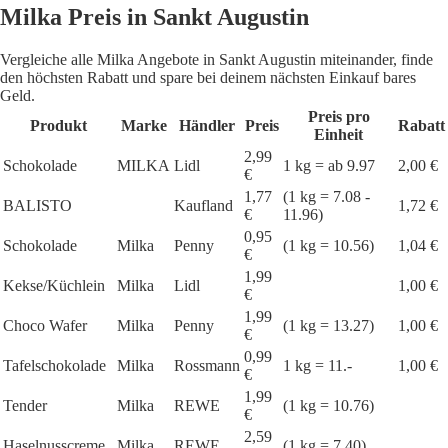
Milka Preis in Sankt Augustin
Vergleiche alle Milka Angebote in Sankt Augustin miteinander, finde
den höchsten Rabatt und spare bei deinem nächsten Einkauf bares
Geld.
Preis pro
Produkt
Marke
Händler
Preis
Rabatt
Einheit
2,99
Schokolade
MILKA
Lidl
1 kg = ab 9.97
2,00 €
€
1,77
(1 kg = 7.08 -
BALISTO
Kaufland
1,72 €
€
11.96)
0,95
Schokolade
Milka
Penny
(1 kg = 10.56)
1,04 €
€
1,99
Kekse/Küchlein
Milka
Lidl
1,00 €
€
1,99
Choco Wafer
Milka
Penny
(1 kg = 13.27)
1,00 €
€
0,99
Tafelschokolade
Milka
Rossmann
1 kg = 11.-
1,00 €
€
1,99
Tender
Milka
REWE
(1 kg = 10.76)
€
2,59
Haselnusscreme
Milka
REWE
(1 kg = 7.40)