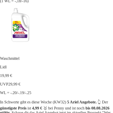
(1 WL = -,18/-16)
Waschmittel
Lidl
19,99 €
UVP
29,99 €
WL = -.20/-.19/-.25
In Schwerte gibt es diese Woche (KW32)
5 Ariel Angebote.
👆 Der
günstigste Preis
ist
4,99 €
🥇 bei Penny und ist noch
bis 08.08.2026
gültig
. Schaue dir das Ariel Angebot jetzt im aktuellen Prospekt "Wer