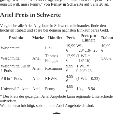
günstig will, muss Penny." von
Penny in Schwerte
auf Seite 20 an.
Ariel Preis in Schwerte
Vergleiche alle Ariel Angebote in Schwerte miteinander, finde den
höchsten Rabatt und spare bei deinem nächsten Einkauf bares Geld.
Preis pro
Produkt
Marke
Händler
Preis
Rabatt
Einheit
19,99
WL =
10,00
Waschmittel
Lidl
€
-.20/-.19/-.25
€
Thomas
12,99
(1 WL =
Waschmittel
Ariel
5,00 €
Philipps
€
-,18/-16)
Waschmittel All in
9,99
1 WL =
Ariel
Rossmann
1 Pods
€
0.20/0.26
4,99
All in 1 Pods
Ariel
REWE
(1 WL = 0.33)
€
4,99
Universal Pulver
Ariel
Penny
1 kg = 5.54
€
* Der Preis der gezeigten Ariel Angebote kann regionale Unterschiede
aufweisen.
Werde benachrichtigt, sobald neue Ariel Angebote da sind.
1