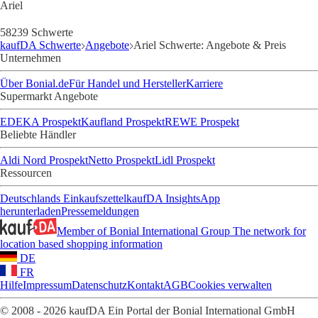
Ariel
58239 Schwerte
kaufDA Schwerte
Angebote
Ariel Schwerte: Angebote & Preis
Unternehmen
Über Bonial.de
Für Handel und Hersteller
Karriere
Supermarkt Angebote
EDEKA Prospekt
Kaufland Prospekt
REWE Prospekt
Beliebte Händler
Aldi Nord Prospekt
Netto Prospekt
Lidl Prospekt
Ressourcen
Deutschlands Einkaufszettel
kaufDA Insights
App
herunterladen
Pressemeldungen
Member of Bonial International Group
The network for
location based shopping information
DE
FR
Hilfe
Impressum
Datenschutz
Kontakt
AGB
Cookies verwalten
© 2008 - 2026 kaufDA Ein Portal der Bonial International GmbH