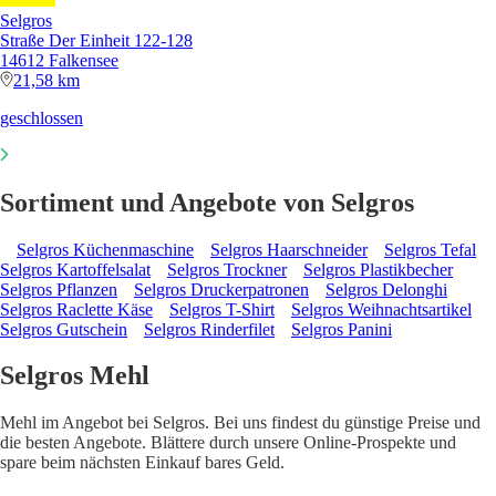
Selgros
Straße Der Einheit 122-128
14612 Falkensee
21,58 km
geschlossen
Sortiment und Angebote von Selgros
Selgros Küchenmaschine
Selgros Haarschneider
Selgros Tefal
Selgros Kartoffelsalat
Selgros Trockner
Selgros Plastikbecher
Selgros Pflanzen
Selgros Druckerpatronen
Selgros Delonghi
Selgros Raclette Käse
Selgros T-Shirt
Selgros Weihnachtsartikel
Selgros Gutschein
Selgros Rinderfilet
Selgros Panini
Selgros Mehl
Mehl im Angebot bei Selgros. Bei uns findest du günstige Preise und
die besten Angebote. Blättere durch unsere Online-Prospekte und
spare beim nächsten Einkauf bares Geld.