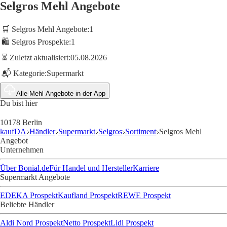
Selgros Mehl Angebote
🛒 Selgros Mehl Angebote:
1
🛍️ Selgros Prospekte:
1
⏳ Zuletzt aktualisiert:
05.08.2026
📬 Kategorie:
Supermarkt
Alle Mehl Angebote in der App
Du bist hier
10178 Berlin
kaufDA
Händler
Supermarkt
Selgros
Sortiment
Selgros Mehl
Angebot
Unternehmen
Über Bonial.de
Für Handel und Hersteller
Karriere
Supermarkt Angebote
EDEKA Prospekt
Kaufland Prospekt
REWE Prospekt
Beliebte Händler
Aldi Nord Prospekt
Netto Prospekt
Lidl Prospekt