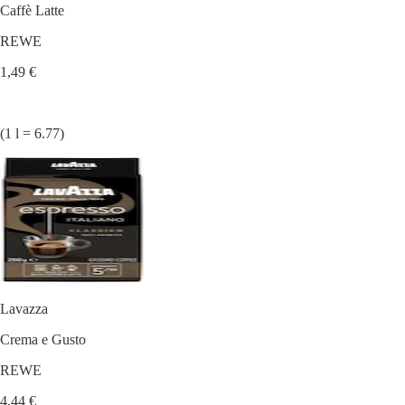
Caffè Latte
REWE
1,49 €
(1 l = 6.77)
Lavazza
Crema e Gusto
REWE
4,44 €