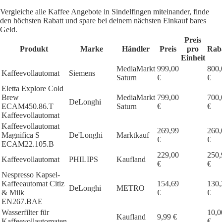
Vergleiche alle Kaffee Angebote in Sindelfingen miteinander, finde
den höchsten Rabatt und spare bei deinem nächsten Einkauf bares
Geld.
Preis
Produkt
Marke
Händler
Preis
pro
Rab
Einheit
MediaMarkt
999,00
800,
Kaffeevollautomat
Siemens
Saturn
€
€
Eletta Explore Cold
Brew
MediaMarkt
799,00
700,
DeLonghi
ECAM450.86.T
Saturn
€
€
Kaffeevollautomat
Kaffeevollautomat
269,99
260,
Magnifica S
De'Longhi
Marktkauf
€
€
ECAM22.105.B
229,00
250,
Kaffeevollautomat
PHILIPS
Kaufland
€
€
Nespresso Kapsel-
Kaffeeautomat Citiz
154,69
130,
DeLonghi
METRO
& Milk
€
€
EN267.BAE
Wasserfilter für
10,0
Kaufland
9,99 €
Kaffeevollautomaten
€