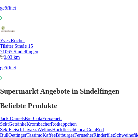
geöffnet
Yves Rocher
Tilsiter Straße 15
71065 Sindelfingen
0,03 km
geöffnet
Supermarkt Angebote in Sindelfingen
Beliebte Produkte
Jack Daniels
Bier
Cola
Freixenet-
Sekt
Getränke
Krombacher
Rotkäppchen
Sekt
Fleisch
Lavazza
Veltins
Hackfleisch
Coca Cola
Red
Bull
Oettinger
Tassimo
Kaffee
Bitburger
Fernseher
Rinderfilet
Schweinefil