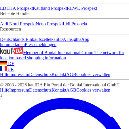
EDEKA Prospekt
Kaufland Prospekt
REWE Prospekt
Beliebte Händler
Aldi Nord Prospekt
Netto Prospekt
Lidl Prospekt
Ressourcen
Deutschlands Einkaufszettel
kaufDA Insights
App
herunterladen
Pressemeldungen
Member of Bonial International Group
The network for
location based shopping information
DE
FR
Hilfe
Impressum
Datenschutz
Kontakt
AGB
Cookies verwalten
© 2008 - 2026 kaufDA Ein Portal der Bonial International GmbH
Hilfe
Impressum
Datenschutz
Kontakt
AGB
Cookies verwalten
1