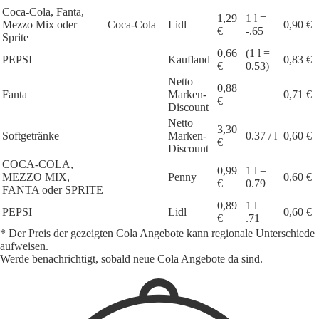
Coca-Cola, Fanta,
1,29
1 l =
Mezzo Mix oder
Coca-Cola
Lidl
0,90 €
€
-.65
Sprite
0,66
(1 l =
PEPSI
Kaufland
0,83 €
€
0.53)
Netto
0,88
Fanta
Marken-
0,71 €
€
Discount
Netto
3,30
Softgetränke
Marken-
0.37 / l
0,60 €
€
Discount
COCA-COLA,
0,99
1 l =
MEZZO MIX,
Penny
0,60 €
€
0.79
FANTA oder SPRITE
0,89
1 l =
PEPSI
Lidl
0,60 €
€
.71
* Der Preis der gezeigten Cola Angebote kann regionale Unterschiede
aufweisen.
Werde benachrichtigt, sobald neue Cola Angebote da sind.
1