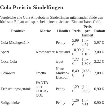
Cola Preis in Sindelfingen
Vergleiche alle Cola Angebote in Sindelfingen miteinander, finde den
höchsten Rabatt und spare bei deinem nächsten Einkauf bares Geld.
Preis
Produkt
Marke
Händler
Preis
pro
Rabatt
Einheit
5,99
1 l =
Cola-Mischgetränk
Penny
5,97 €
€
4.54
10,99
(1 l =
Spezi
Krombacher
Kaufland
3,00 €
€
1.10)
7,77
1 l =
Coca-Cola
tegut
2,22 €
€
1,30 €
Netto
6,49
(0.65 /
Cola-Mix
limetto
Marken-
2,00 €
€
l)
Discount
FANTA
oder
1,29
(1 l =
Erfrischungsgetränk
Penny
0,90 €
COCA-
€
0.65)
COL
1,29
1 l =
Softgetränke
Penny
0,90 €
€
0.65