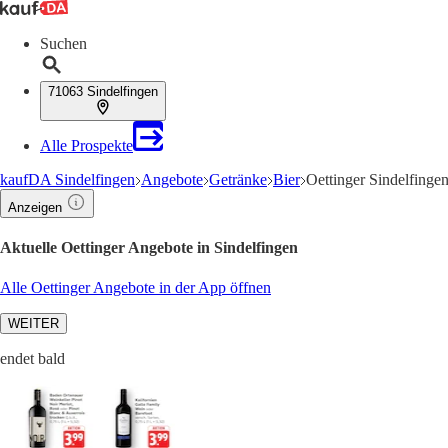
Suchen
71063 Sindelfingen
Alle Prospekte
kaufDA Sindelfingen
Angebote
Getränke
Bier
Oettinger Sindelfinge
Anzeigen
Aktuelle Oettinger Angebote in Sindelfingen
Alle Oettinger Angebote in der App öffnen
WEITER
endet bald