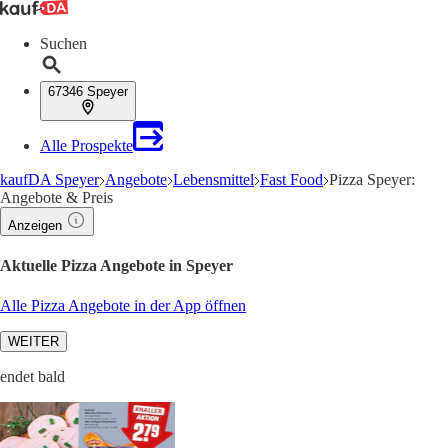
Suchen
67346 Speyer
Alle Prospekte
kaufDA Speyer
Angebote
Lebensmittel
Fast Food
Pizza Speyer:
Angebote & Preis
Anzeigen
Aktuelle Pizza Angebote in Speyer
Alle Pizza Angebote in der App öffnen
WEITER
endet bald