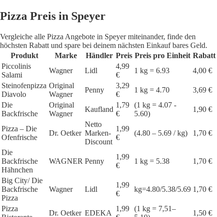
Pizza Preis in Speyer
Vergleiche alle Pizza Angebote in Speyer miteinander, finde den
höchsten Rabatt und spare bei deinem nächsten Einkauf bares Geld.
Produkt
Marke
Händler
Preis
Preis pro Einheit
Rabatt
Piccolinis
4,99
Wagner
Lidl
1 kg = 6.93
4,00 €
Salami
€
Steinofenpizza
Original
3,29
Penny
1 kg = 4.70
3,69 €
Diavolo
Wagner
€
Die
Original
1,79
(1 kg = 4.07 -
Kaufland
1,90 €
Backfrische
Wagner
€
5.60)
Netto
Pizza – Die
1,99
Dr. Oetker
Marken-
(4.80 – 5.69 / kg)
1,70 €
Ofenfrische
€
Discount
Die
1,99
Backfrische
WAGNER
Penny
1 kg = 5.38
1,70 €
€
Hähnchen
Big City/ Die
1,99
Backfrische
Wagner
Lidl
kg=4.80/5.38/5.69
1,70 €
€
Pizza
Pizza
1,99
(1 kg = 7,51–
Dr. Oetker
EDEKA
1,50 €