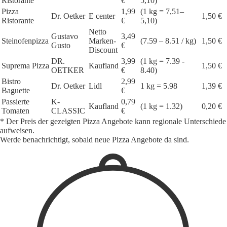
Ristorante
€
5,10)
Pizza
1,99
(1 kg = 7,51–
Dr. Oetker
E center
1,50 €
Ristorante
€
5,10)
Netto
Gustavo
3,49
Steinofenpizza
Marken-
(7.59 – 8.51 / kg)
1,50 €
Gusto
€
Discount
DR.
3,99
(1 kg = 7.39 -
Suprema Pizza
Kaufland
1,50 €
OETKER
€
8.40)
Bistro
2,99
Dr. Oetker
Lidl
1 kg = 5.98
1,39 €
Baguette
€
Passierte
K-
0,79
Kaufland
(1 kg = 1.32)
0,20 €
Tomaten
CLASSIC
€
* Der Preis der gezeigten Pizza Angebote kann regionale Unterschiede
aufweisen.
Werde benachrichtigt, sobald neue Pizza Angebote da sind.
1