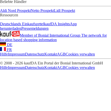
Beliebte Händler
Aldi Nord Prospekt
Netto Prospekt
Lidl Prospekt
Ressourcen
Deutschlands Einkaufszettel
kaufDA Insights
App
herunterladen
Pressemeldungen
Member of Bonial International Group
The network for
location based shopping information
DE
FR
Hilfe
Impressum
Datenschutz
Kontakt
AGB
Cookies verwalten
© 2008 - 2026 kaufDA Ein Portal der Bonial International GmbH
Hilfe
Impressum
Datenschutz
Kontakt
AGB
Cookies verwalten