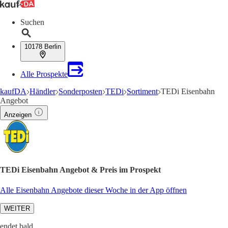
Suchen
10178 Berlin
Alle Prospekte
kaufDA
Händler
Sonderposten
TEDi
Sortiment
TEDi Eisenbahn
Angebot
Anzeigen
TEDi Eisenbahn Angebot & Preis im Prospekt
Alle Eisenbahn Angebote dieser Woche in der App öffnen
WEITER
endet bald