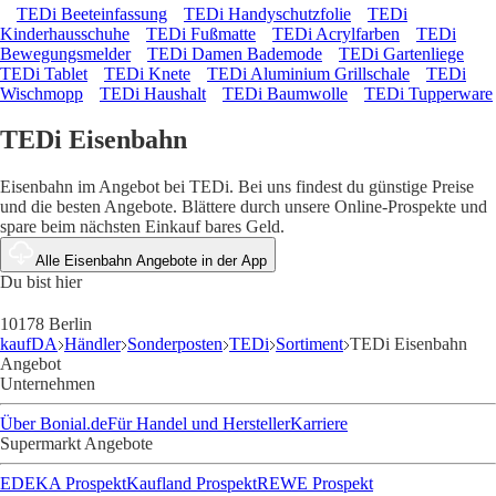
TEDi Beeteinfassung
TEDi Handyschutzfolie
TEDi
Kinderhausschuhe
TEDi Fußmatte
TEDi Acrylfarben
TEDi
Bewegungsmelder
TEDi Damen Bademode
TEDi Gartenliege
TEDi Tablet
TEDi Knete
TEDi Aluminium Grillschale
TEDi
Wischmopp
TEDi Haushalt
TEDi Baumwolle
TEDi Tupperware
TEDi Eisenbahn
Eisenbahn im Angebot bei TEDi. Bei uns findest du günstige Preise
und die besten Angebote. Blättere durch unsere Online-Prospekte und
spare beim nächsten Einkauf bares Geld.
Alle Eisenbahn Angebote in der App
Du bist hier
10178 Berlin
kaufDA
Händler
Sonderposten
TEDi
Sortiment
TEDi Eisenbahn
Angebot
Unternehmen
Über Bonial.de
Für Handel und Hersteller
Karriere
Supermarkt Angebote
EDEKA Prospekt
Kaufland Prospekt
REWE Prospekt