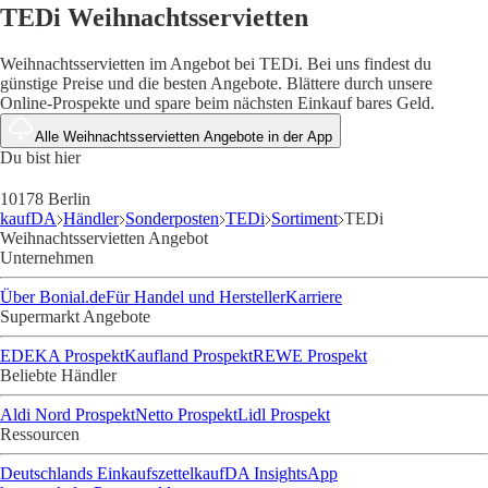
TEDi Weihnachtsservietten
Weihnachtsservietten im Angebot bei TEDi. Bei uns findest du
günstige Preise und die besten Angebote. Blättere durch unsere
Online-Prospekte und spare beim nächsten Einkauf bares Geld.
Alle Weihnachtsservietten Angebote in der App
Du bist hier
10178 Berlin
kaufDA
Händler
Sonderposten
TEDi
Sortiment
TEDi
Weihnachtsservietten Angebot
Unternehmen
Über Bonial.de
Für Handel und Hersteller
Karriere
Supermarkt Angebote
EDEKA Prospekt
Kaufland Prospekt
REWE Prospekt
Beliebte Händler
Aldi Nord Prospekt
Netto Prospekt
Lidl Prospekt
Ressourcen
Deutschlands Einkaufszettel
kaufDA Insights
App