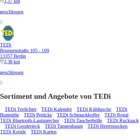
3,37 km
geschlossen
TEDi
Brunnenstraße 105 - 109
13357 Berlin
3,38 km
geschlossen
Sortiment und Angebote von TEDi
TEDi Teelichter
TEDi Kalender
TEDi Kühltasche
TEDi
Buntstifte
TEDi Perücke
TEDi Schmuckkoffer
TEDi Regal
TEDi Bluetooth-Lautsprecher
TEDi Taucherbrille
TEDi Rucksack
TEDi Geodreieck
TEDi Tannenbaum
TEDi Herrensocken
TEDi Kreide
TEDi Karten