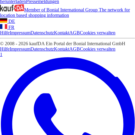
herunterladen
Pressemeldungen
Member of Bonial International Group
The network for
location based shopping information
DE
FR
Hilfe
Impressum
Datenschutz
Kontakt
AGB
Cookies verwalten
© 2008 - 2026 kaufDA Ein Portal der Bonial International GmbH
Hilfe
Impressum
Datenschutz
Kontakt
AGB
Cookies verwalten
1