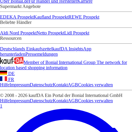
Über Bonial.de
Für Handel und Hersteller
Karriere
Supermarkt Angebote
EDEKA Prospekt
Kaufland Prospekt
REWE Prospekt
Beliebte Händler
Aldi Nord Prospekt
Netto Prospekt
Lidl Prospekt
Ressourcen
Deutschlands Einkaufszettel
kaufDA Insights
App
herunterladen
Pressemeldungen
Member of Bonial International Group
The network for
location based shopping information
DE
FR
Hilfe
Impressum
Datenschutz
Kontakt
AGB
Cookies verwalten
© 2008 - 2026 kaufDA Ein Portal der Bonial International GmbH
Hilfe
Impressum
Datenschutz
Kontakt
AGB
Cookies verwalten
1