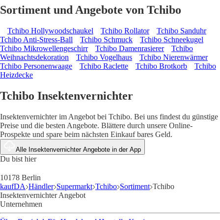
Sortiment und Angebote von Tchibo
Tchibo Hollywoodschaukel
Tchibo Rollator
Tchibo Sanduhr
Tchibo Anti-Stress-Ball
Tchibo Schmuck
Tchibo Schneekugel
Tchibo Mikrowellengeschirr
Tchibo Damenrasierer
Tchibo
Weihnachtsdekoration
Tchibo Vogelhaus
Tchibo Nierenwärmer
Tchibo Personenwaage
Tchibo Raclette
Tchibo Brotkorb
Tchibo
Heizdecke
Tchibo Insektenvernichter
Insektenvernichter im Angebot bei Tchibo. Bei uns findest du günstige
Preise und die besten Angebote. Blättere durch unsere Online-
Prospekte und spare beim nächsten Einkauf bares Geld.
Alle Insektenvernichter Angebote in der App
Du bist hier
10178 Berlin
kaufDA
Händler
Supermarkt
Tchibo
Sortiment
Tchibo
Insektenvernichter Angebot
Unternehmen