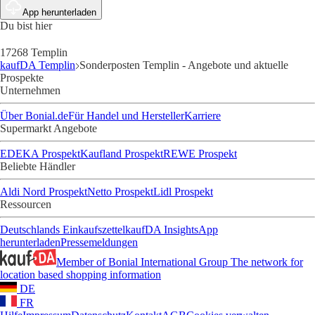
App herunterladen
Du bist hier
17268 Templin
kaufDA Templin
Sonderposten Templin - Angebote und aktuelle
Prospekte
Unternehmen
Über Bonial.de
Für Handel und Hersteller
Karriere
Supermarkt Angebote
EDEKA Prospekt
Kaufland Prospekt
REWE Prospekt
Beliebte Händler
Aldi Nord Prospekt
Netto Prospekt
Lidl Prospekt
Ressourcen
Deutschlands Einkaufszettel
kaufDA Insights
App
herunterladen
Pressemeldungen
Member of Bonial International Group
The network for
location based shopping information
DE
FR