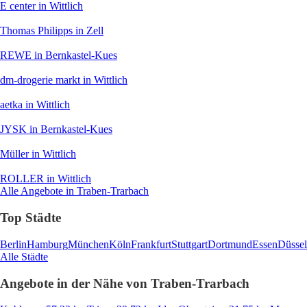
E center
in Wittlich
Thomas Philipps
in Zell
REWE
in Bernkastel-Kues
dm-drogerie markt
in Wittlich
aetka
in Wittlich
JYSK
in Bernkastel-Kues
Müller
in Wittlich
ROLLER
in Wittlich
Alle Angebote in Traben-Trarbach
Top Städte
Berlin
Hamburg
München
Köln
Frankfurt
Stuttgart
Dortmund
Essen
Düssel
Alle Städte
Angebote in der Nähe von Traben-Trarbach