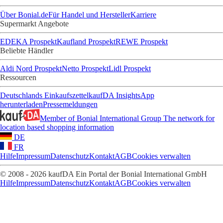
Über Bonial.de
Für Handel und Hersteller
Karriere
Supermarkt Angebote
EDEKA Prospekt
Kaufland Prospekt
REWE Prospekt
Beliebte Händler
Aldi Nord Prospekt
Netto Prospekt
Lidl Prospekt
Ressourcen
Deutschlands Einkaufszettel
kaufDA Insights
App
herunterladen
Pressemeldungen
Member of Bonial International Group
The network for
location based shopping information
DE
FR
Hilfe
Impressum
Datenschutz
Kontakt
AGB
Cookies verwalten
© 2008 - 2026 kaufDA Ein Portal der Bonial International GmbH
Hilfe
Impressum
Datenschutz
Kontakt
AGB
Cookies verwalten