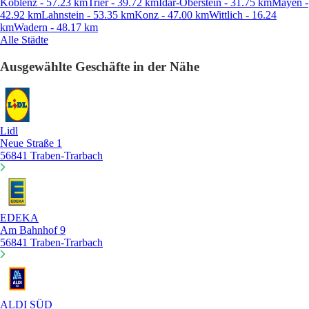
Koblenz - 57.23 km
Trier - 39.72 km
Idar-Oberstein - 31.75 km
Mayen -
42.92 km
Lahnstein - 53.35 km
Konz - 47.00 km
Wittlich - 16.24
km
Wadern - 48.17 km
Alle Städte
Ausgewählte Geschäfte in der Nähe
Lidl
Neue Straße 1
56841 Traben-Trarbach
EDEKA
Am Bahnhof 9
56841 Traben-Trarbach
ALDI SÜD