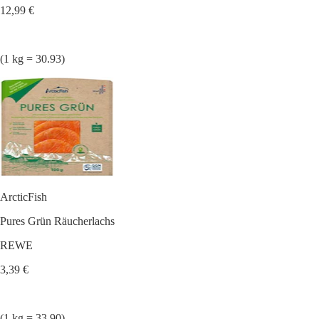
12,99 €
(1 kg = 30.93)
ArcticFish
Pures Grün Räucherlachs
REWE
3,39 €
(1 kg = 33.90)