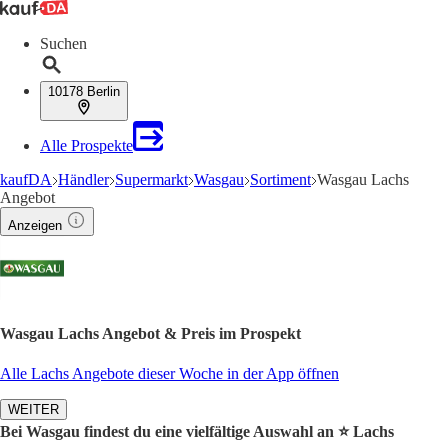
Suchen
10178 Berlin
Alle Prospekte
kaufDA
Händler
Supermarkt
Wasgau
Sortiment
Wasgau Lachs
Angebot
Anzeigen
Wasgau Lachs Angebot & Preis im Prospekt
Alle Lachs Angebote dieser Woche in der App öffnen
WEITER
Bei Wasgau findest du eine vielfältige Auswahl an ⭐️ Lachs