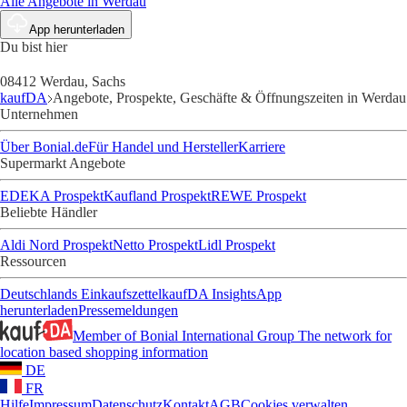
Alle Angebote in Werdau
App herunterladen
Du bist hier
08412 Werdau, Sachs
kaufDA
Angebote, Prospekte, Geschäfte & Öffnungszeiten in Werdau
Unternehmen
Über Bonial.de
Für Handel und Hersteller
Karriere
Supermarkt Angebote
EDEKA Prospekt
Kaufland Prospekt
REWE Prospekt
Beliebte Händler
Aldi Nord Prospekt
Netto Prospekt
Lidl Prospekt
Ressourcen
Deutschlands Einkaufszettel
kaufDA Insights
App
herunterladen
Pressemeldungen
Member of Bonial International Group
The network for
location based shopping information
DE
FR
Hilfe
Impressum
Datenschutz
Kontakt
AGB
Cookies verwalten