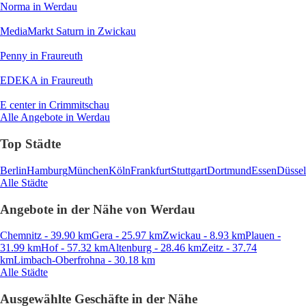
Norma
in Werdau
MediaMarkt Saturn
in Zwickau
Penny
in Fraureuth
EDEKA
in Fraureuth
E center
in Crimmitschau
Alle Angebote in Werdau
Top Städte
Berlin
Hamburg
München
Köln
Frankfurt
Stuttgart
Dortmund
Essen
Düssel
Alle Städte
Angebote in der Nähe von Werdau
Chemnitz - 39.90 km
Gera - 25.97 km
Zwickau - 8.93 km
Plauen -
31.99 km
Hof - 57.32 km
Altenburg - 28.46 km
Zeitz - 37.74
km
Limbach-Oberfrohna - 30.18 km
Alle Städte
Ausgewählte Geschäfte in der Nähe