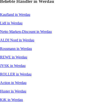
Beliebte Händler in Werdau
Kaufland
in Werdau
Lidl
in Werdau
Netto Marken-Discount
in Werdau
ALDI Nord
in Werdau
Rossmann
in Werdau
REWE
in Werdau
JYSK
in Werdau
ROLLER
in Werdau
Action
in Werdau
Huster
in Werdau
KiK
in Werdau