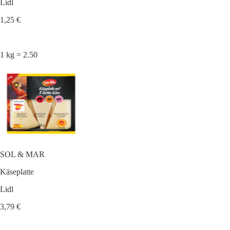
Lidl
1,25 €
1 kg = 2.50
SOL & MAR
Käseplatte
Lidl
3,79 €