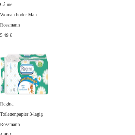
Câline
Woman boder Man
Rossmann
5,49 €
Regina
Toilettenpapier 3-lagig
Rossmann
4,99 €