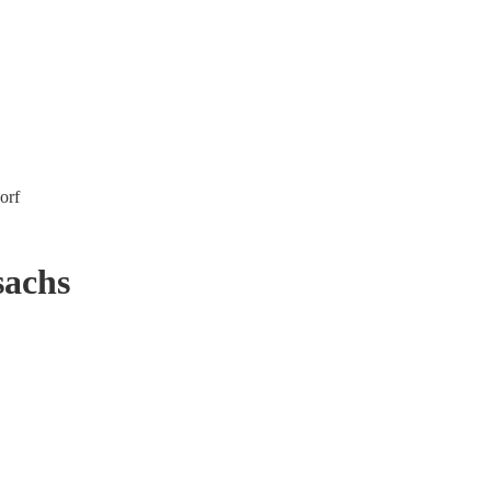
orf
sachs