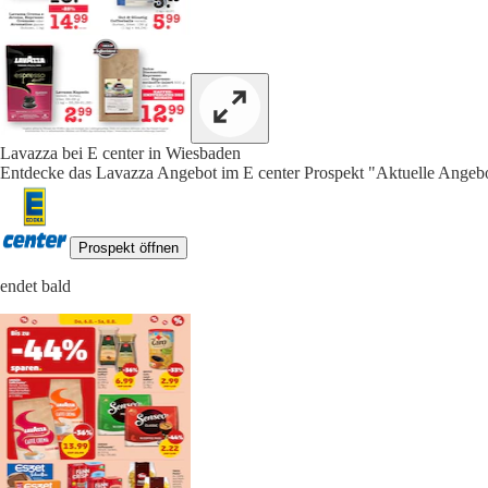
Lavazza bei E center in Wiesbaden
Entdecke das Lavazza Angebot im E center Prospekt "Aktuelle Angebo
Prospekt öffnen
endet bald