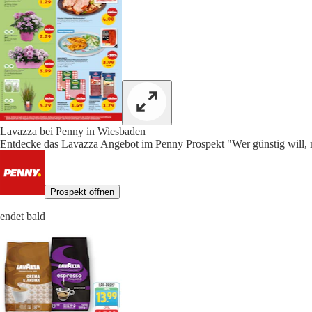
Lavazza bei Penny in Wiesbaden
Entdecke das Lavazza Angebot im Penny Prospekt "Wer günstig will, 
Prospekt öffnen
endet bald