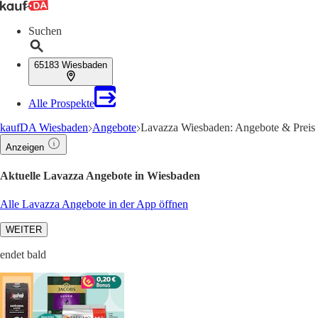
Suchen
65183 Wiesbaden
Alle Prospekte
kaufDA Wiesbaden
Angebote
Lavazza Wiesbaden: Angebote & Preis
Anzeigen
Aktuelle Lavazza Angebote in Wiesbaden
Alle Lavazza Angebote in der App öffnen
WEITER
endet bald