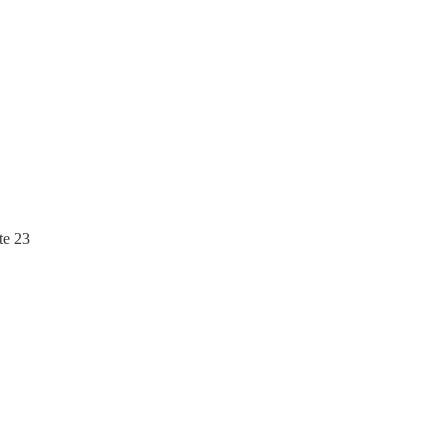
te 23