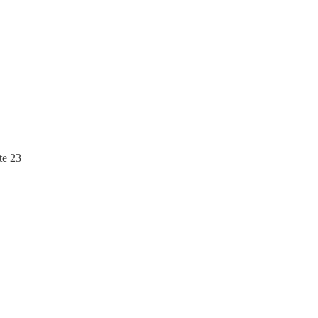
te 23