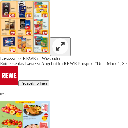
Lavazza bei REWE in Wiesbaden
Entdecke das Lavazza Angebot im REWE Prospekt "Dein Markt", Sei
Prospekt öffnen
neu