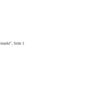
markt", Seite 1