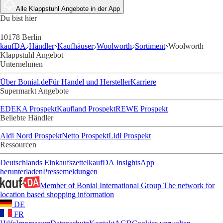
Alle Klappstuhl Angebote in der App
Du bist hier
10178 Berlin
kaufDA
Händler
Kaufhäuser
Woolworth
Sortiment
Woolworth
Klappstuhl Angebot
Unternehmen
Über Bonial.de
Für Handel und Hersteller
Karriere
Supermarkt Angebote
EDEKA Prospekt
Kaufland Prospekt
REWE Prospekt
Beliebte Händler
Aldi Nord Prospekt
Netto Prospekt
Lidl Prospekt
Ressourcen
Deutschlands Einkaufszettel
kaufDA Insights
App
herunterladen
Pressemeldungen
Member of Bonial International Group
The network for
location based shopping information
DE
FR