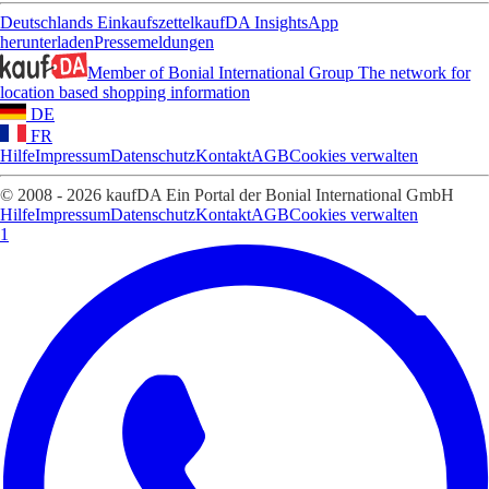
Deutschlands Einkaufszettel
kaufDA Insights
App
herunterladen
Pressemeldungen
Member of Bonial International Group
The network for
location based shopping information
DE
FR
Hilfe
Impressum
Datenschutz
Kontakt
AGB
Cookies verwalten
© 2008 - 2026 kaufDA Ein Portal der Bonial International GmbH
Hilfe
Impressum
Datenschutz
Kontakt
AGB
Cookies verwalten
1