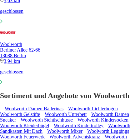
3,63 km
geschlossen
Woolworth
Berliner Allee 62-66
13088 Berlin
3,94 km
geschlossen
Sortiment und Angebote von Woolworth
Woolworth Damen Ballerinas
Woolworth Lichterbogen
Woolworth Gelstifte
Woolworth Unterbett
Woolworth Damen
Sneaker
Woolworth Stehtischhusse
Woolworth Kindersocken
Woolworth Kleiderbügel
Woolworth Kindertrolley
Woolworth
Sandkasten Mit Dach
Woolworth Mixer
Woolworth Leggings
Woolworth Feuerwerk
Woolworth Adventskranz
Woolworth