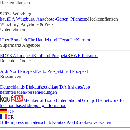
Heckenpflanzen
97072 Würzburg
kaufDA Würzburg
Angebote
Garten
Pflanzen
Heckenpflanzen
Würzburg: Angebote & Preis
Unternehmen
Über Bonial.de
Für Handel und Hersteller
Karriere
Supermarkt Angebote
EDEKA Prospekt
Kaufland Prospekt
REWE Prospekt
Beliebte Händler
Aldi Nord Prospekt
Netto Prospekt
Lidl Prospekt
Ressourcen
Deutschlands Einkaufszettel
kaufDA Insights
App
herunterladen
Pressemeldungen
Member of Bonial International Group
The network for
location based shopping information
DE
FR
Hilfe
Impressum
Datenschutz
Kontakt
AGB
Cookies verwalten