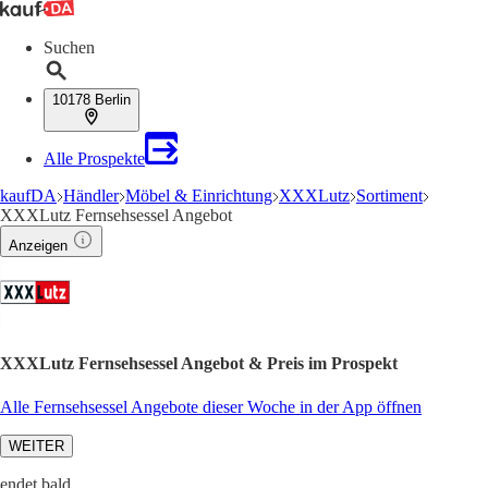
Suchen
10178 Berlin
Alle Prospekte
kaufDA
Händler
Möbel & Einrichtung
XXXLutz
Sortiment
XXXLutz Fernsehsessel Angebot
Anzeigen
XXXLutz Fernsehsessel Angebot & Preis im Prospekt
Alle Fernsehsessel Angebote dieser Woche in der App öffnen
WEITER
endet bald