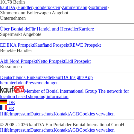
10178 Berlin
kaufDA
Händler
Sonderposten
Zimmermann
Sortiment
Zimmermann Bollerwagen Angebot
Unternehmen
Über Bonial.de
Für Handel und Hersteller
Karriere
Supermarkt Angebote
EDEKA Prospekt
Kaufland Prospekt
REWE Prospekt
Beliebte Händler
Aldi Nord Prospekt
Netto Prospekt
Lidl Prospekt
Ressourcen
Deutschlands Einkaufszettel
kaufDA Insights
App
herunterladen
Pressemeldungen
Member of Bonial International Group
The network for
location based shopping information
DE
FR
Hilfe
Impressum
Datenschutz
Kontakt
AGB
Cookies verwalten
© 2008 - 2026 kaufDA Ein Portal der Bonial International GmbH
Hilfe
Impressum
Datenschutz
Kontakt
AGB
Cookies verwalten