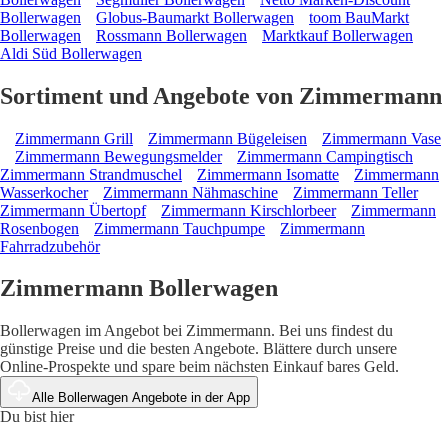
Bollerwagen
Globus-Baumarkt Bollerwagen
toom BauMarkt
Bollerwagen
Rossmann Bollerwagen
Marktkauf Bollerwagen
Aldi Süd Bollerwagen
Sortiment und Angebote von Zimmermann
Zimmermann Grill
Zimmermann Bügeleisen
Zimmermann Vase
Zimmermann Bewegungsmelder
Zimmermann Campingtisch
Zimmermann Strandmuschel
Zimmermann Isomatte
Zimmermann
Wasserkocher
Zimmermann Nähmaschine
Zimmermann Teller
Zimmermann Übertopf
Zimmermann Kirschlorbeer
Zimmermann
Rosenbogen
Zimmermann Tauchpumpe
Zimmermann
Fahrradzubehör
Zimmermann Bollerwagen
Bollerwagen im Angebot bei Zimmermann. Bei uns findest du
günstige Preise und die besten Angebote. Blättere durch unsere
Online-Prospekte und spare beim nächsten Einkauf bares Geld.
Alle Bollerwagen Angebote in der App
Du bist hier