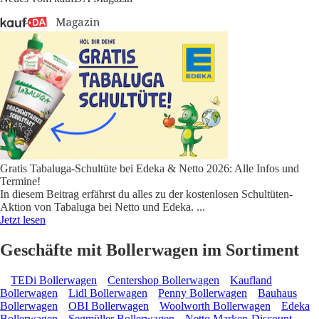
Gratis Tabaluga-Schultüte bei Edeka & Netto 2026: Alle Infos und
Termine!
In diesem Beitrag erfährst du alles zu der kostenlosen Schultüten-
Aktion von Tabaluga bei Netto und Edeka.
...
Jetzt lesen
Geschäfte mit Bollerwagen im Sortiment
TEDi Bollerwagen
Centershop Bollerwagen
Kaufland
Bollerwagen
Lidl Bollerwagen
Penny Bollerwagen
Bauhaus
Bollerwagen
OBI Bollerwagen
Woolworth Bollerwagen
Edeka
Bollerwagen
Segmüller Bollerwagen
Netto Marken-Discount