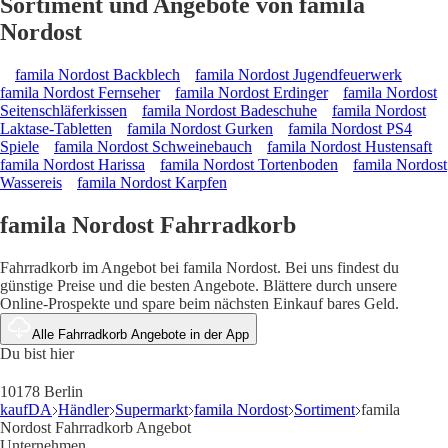
Sortiment und Angebote von famila
Nordost
famila Nordost Backblech
famila Nordost Jugendfeuerwerk
famila Nordost Fernseher
famila Nordost Erdinger
famila Nordost
Seitenschläferkissen
famila Nordost Badeschuhe
famila Nordost
Laktase-Tabletten
famila Nordost Gurken
famila Nordost PS4
Spiele
famila Nordost Schweinebauch
famila Nordost Hustensaft
famila Nordost Harissa
famila Nordost Tortenboden
famila Nordost
Wassereis
famila Nordost Karpfen
famila Nordost Fahrradkorb
Fahrradkorb im Angebot bei famila Nordost. Bei uns findest du
günstige Preise und die besten Angebote. Blättere durch unsere
Online-Prospekte und spare beim nächsten Einkauf bares Geld.
Alle Fahrradkorb Angebote in der App
Du bist hier
10178 Berlin
kaufDA
Händler
Supermarkt
famila Nordost
Sortiment
famila
Nordost Fahrradkorb Angebot
Unternehmen