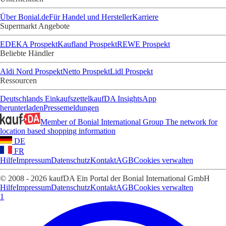
Über Bonial.de
Für Handel und Hersteller
Karriere
Supermarkt Angebote
EDEKA Prospekt
Kaufland Prospekt
REWE Prospekt
Beliebte Händler
Aldi Nord Prospekt
Netto Prospekt
Lidl Prospekt
Ressourcen
Deutschlands Einkaufszettel
kaufDA Insights
App
herunterladen
Pressemeldungen
Member of Bonial International Group
The network for
location based shopping information
DE
FR
Hilfe
Impressum
Datenschutz
Kontakt
AGB
Cookies verwalten
© 2008 - 2026 kaufDA Ein Portal der Bonial International GmbH
Hilfe
Impressum
Datenschutz
Kontakt
AGB
Cookies verwalten
1