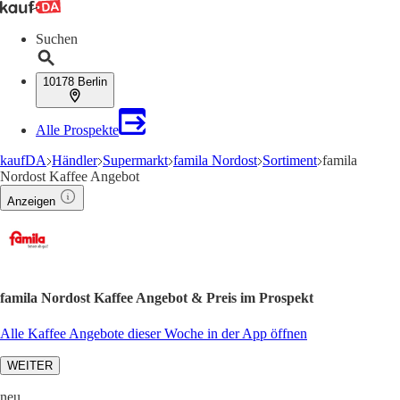
Suchen
10178 Berlin
Alle Prospekte
kaufDA
Händler
Supermarkt
famila Nordost
Sortiment
famila
Nordost Kaffee Angebot
Anzeigen
famila Nordost Kaffee Angebot & Preis im Prospekt
Alle Kaffee Angebote dieser Woche in der App öffnen
WEITER
neu