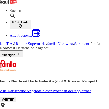
Suchen
10178 Berlin
Alle Prospekte
kaufDA
Händler
Supermarkt
famila Nordwest
Sortiment
famila
Nordwest Dartscheibe Angebot
Anzeigen
famila Nordwest Dartscheibe Angebot & Preis im Prospekt
Alle Dartscheibe Angebote dieser Woche in der App öffnen
WEITER