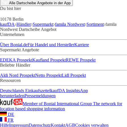
Alle Dartscheibe Angebote in der App
Du bist hier
10178 Berlin
kaufDA
Händler
Supermarkt
famila Nordwest
Sortiment
famila
Nordwest Dartscheibe Angebot
Unternehmen
Über Bonial.de
Für Handel und Hersteller
Karriere
Supermarkt Angebote
EDEKA Prospekt
Kaufland Prospekt
REWE Prospekt
Beliebte Händler
Aldi Nord Prospekt
Netto Prospekt
Lidl Prospekt
Ressourcen
Deutschlands Einkaufszettel
kaufDA Insights
App
herunterladen
Pressemeldungen
Member of Bonial International Group
The network for
location based shopping information
DE
FR
Hilfe
Impressum
Datenschutz
Kontakt
AGB
Cookies verwalten