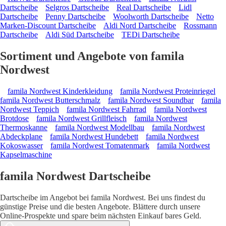
Dartscheibe
Selgros Dartscheibe
Real Dartscheibe
Lidl
Dartscheibe
Penny Dartscheibe
Woolworth Dartscheibe
Netto
Marken-Discount Dartscheibe
Aldi Nord Dartscheibe
Rossmann
Dartscheibe
Aldi Süd Dartscheibe
TEDi Dartscheibe
Sortiment und Angebote von famila
Nordwest
famila Nordwest Kinderkleidung
famila Nordwest Proteinriegel
famila Nordwest Butterschmalz
famila Nordwest Soundbar
famila
Nordwest Teppich
famila Nordwest Fahrrad
famila Nordwest
Brotdose
famila Nordwest Grillfleisch
famila Nordwest
Thermoskanne
famila Nordwest Modellbau
famila Nordwest
Abdeckplane
famila Nordwest Hundebett
famila Nordwest
Kokoswasser
famila Nordwest Tomatenmark
famila Nordwest
Kapselmaschine
famila Nordwest Dartscheibe
Dartscheibe im Angebot bei famila Nordwest. Bei uns findest du
günstige Preise und die besten Angebote. Blättere durch unsere
Online-Prospekte und spare beim nächsten Einkauf bares Geld.