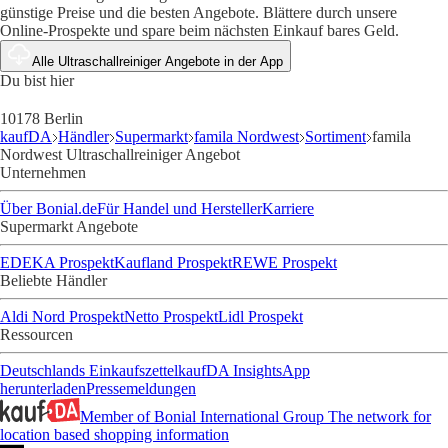
günstige Preise und die besten Angebote. Blättere durch unsere
Online-Prospekte und spare beim nächsten Einkauf bares Geld.
Alle Ultraschallreiniger Angebote in der App
Du bist hier
10178 Berlin
kaufDA
Händler
Supermarkt
famila Nordwest
Sortiment
famila
Nordwest Ultraschallreiniger Angebot
Unternehmen
Über Bonial.de
Für Handel und Hersteller
Karriere
Supermarkt Angebote
EDEKA Prospekt
Kaufland Prospekt
REWE Prospekt
Beliebte Händler
Aldi Nord Prospekt
Netto Prospekt
Lidl Prospekt
Ressourcen
Deutschlands Einkaufszettel
kaufDA Insights
App
herunterladen
Pressemeldungen
Member of Bonial International Group
The network for
location based shopping information