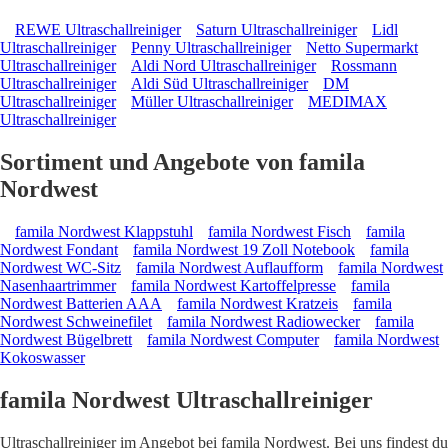
REWE Ultraschallreiniger
Saturn Ultraschallreiniger
Lidl
Ultraschallreiniger
Penny Ultraschallreiniger
Netto Supermarkt
Ultraschallreiniger
Aldi Nord Ultraschallreiniger
Rossmann
Ultraschallreiniger
Aldi Süd Ultraschallreiniger
DM
Ultraschallreiniger
Müller Ultraschallreiniger
MEDIMAX
Ultraschallreiniger
Sortiment und Angebote von famila
Nordwest
famila Nordwest Klappstuhl
famila Nordwest Fisch
famila
Nordwest Fondant
famila Nordwest 19 Zoll Notebook
famila
Nordwest WC-Sitz
famila Nordwest Auflaufform
famila Nordwest
Nasenhaartrimmer
famila Nordwest Kartoffelpresse
famila
Nordwest Batterien AAA
famila Nordwest Kratzeis
famila
Nordwest Schweinefilet
famila Nordwest Radiowecker
famila
Nordwest Bügelbrett
famila Nordwest Computer
famila Nordwest
Kokoswasser
famila Nordwest Ultraschallreiniger
Ultraschallreiniger im Angebot bei famila Nordwest. Bei uns findest du