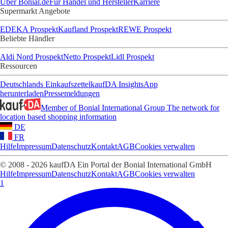
Über Bonial.de
Für Handel und Hersteller
Karriere
Supermarkt Angebote
EDEKA Prospekt
Kaufland Prospekt
REWE Prospekt
Beliebte Händler
Aldi Nord Prospekt
Netto Prospekt
Lidl Prospekt
Ressourcen
Deutschlands Einkaufszettel
kaufDA Insights
App
herunterladen
Pressemeldungen
Member of Bonial International Group
The network for
location based shopping information
DE
FR
Hilfe
Impressum
Datenschutz
Kontakt
AGB
Cookies verwalten
© 2008 - 2026 kaufDA Ein Portal der Bonial International GmbH
Hilfe
Impressum
Datenschutz
Kontakt
AGB
Cookies verwalten
1