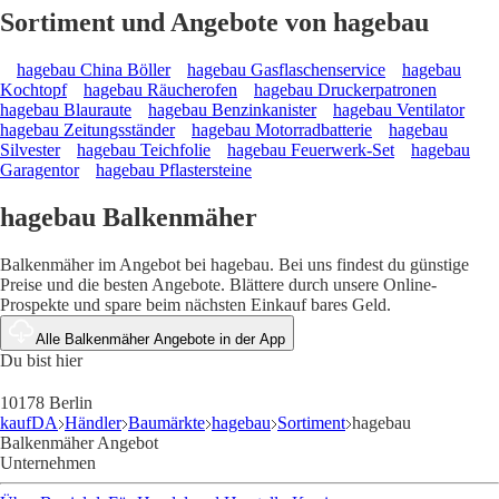
Sortiment und Angebote von hagebau
hagebau China Böller
hagebau Gasflaschenservice
hagebau
Kochtopf
hagebau Räucherofen
hagebau Druckerpatronen
hagebau Blauraute
hagebau Benzinkanister
hagebau Ventilator
hagebau Zeitungsständer
hagebau Motorradbatterie
hagebau
Silvester
hagebau Teichfolie
hagebau Feuerwerk-Set
hagebau
Garagentor
hagebau Pflastersteine
hagebau Balkenmäher
Balkenmäher im Angebot bei hagebau. Bei uns findest du günstige
Preise und die besten Angebote. Blättere durch unsere Online-
Prospekte und spare beim nächsten Einkauf bares Geld.
Alle Balkenmäher Angebote in der App
Du bist hier
10178 Berlin
kaufDA
Händler
Baumärkte
hagebau
Sortiment
hagebau
Balkenmäher Angebot
Unternehmen