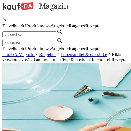
Einzelhandel
Produktnews
Angebote
Ratgeber
Rezepte
Einzelhandel
Produktnews
Angebote
Ratgeber
Rezepte
kaufDA Magazin
Ratgeber
Lebensmittel & Getränke
Eiklar
verwerten - Was kann man mit Eiweiß machen? Ideen und Rezepte