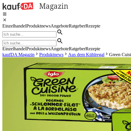
Einzelhandel
Produktnews
Angebote
Ratgeber
Rezepte
Einzelhandel
Produktnews
Angebote
Ratgeber
Rezepte
kaufDA Magazin
Produktnews
Aus dem Kühlregal
Green Cuisi