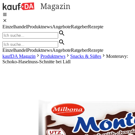
Einzelhandel
Produktnews
Angebote
Ratgeber
Rezepte
Einzelhandel
Produktnews
Angebote
Ratgeber
Rezepte
kaufDA Magazin
Produktnews
Snacks & Süßes
Monteravy:
Schoko-Haselnuss-Schnitte bei Lidl