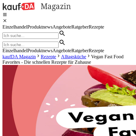
Einzelhandel
Produktnews
Angebote
Ratgeber
Rezepte
Einzelhandel
Produktnews
Angebote
Ratgeber
Rezepte
kaufDA Magazin
Rezepte
Alltagsküche
Vegan Fast Food
Favorites - Die schnellen Rezepte für Zuhause