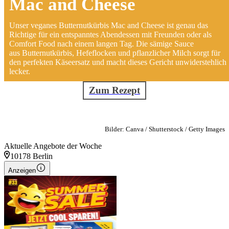
Mac and Cheese
Unser veganes Butternutkürbis Mac and Cheese ist genau das
Richtige für ein entspanntes Abendessen mit Freunden oder als
Comfort Food nach einem langen Tag. Die sämige Sauce
aus Butternutkürbis, Hefeflocken und pflanzlicher Milch sorgt für
den perfekten Käseersatz und macht dieses Gericht unwiderstehlich
lecker.
Zum Rezept
Bilder: Canva / Shutterstock / Getty Images
Aktuelle Angebote der Woche
10178 Berlin
Anzeigen