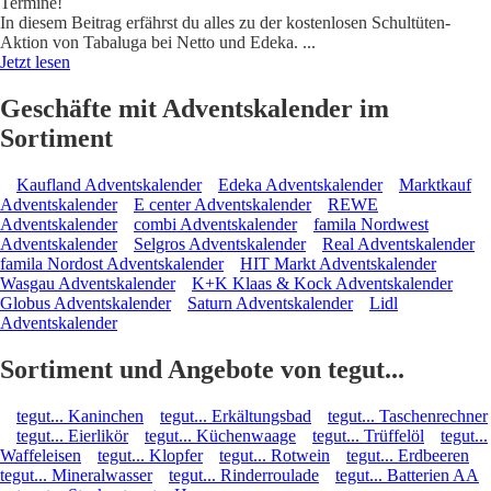
Termine!
In diesem Beitrag erfährst du alles zu der kostenlosen Schultüten-
Aktion von Tabaluga bei Netto und Edeka.
...
Jetzt lesen
Geschäfte mit Adventskalender im
Sortiment
Kaufland Adventskalender
Edeka Adventskalender
Marktkauf
Adventskalender
E center Adventskalender
REWE
Adventskalender
combi Adventskalender
famila Nordwest
Adventskalender
Selgros Adventskalender
Real Adventskalender
famila Nordost Adventskalender
HIT Markt Adventskalender
Wasgau Adventskalender
K+K Klaas & Kock Adventskalender
Globus Adventskalender
Saturn Adventskalender
Lidl
Adventskalender
Sortiment und Angebote von tegut...
tegut... Kaninchen
tegut... Erkältungsbad
tegut... Taschenrechner
tegut... Eierlikör
tegut... Küchenwaage
tegut... Trüffelöl
tegut...
Waffeleisen
tegut... Klopfer
tegut... Rotwein
tegut... Erdbeeren
tegut... Mineralwasser
tegut... Rinderroulade
tegut... Batterien AA