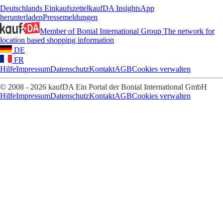
Deutschlands Einkaufszettel
kaufDA Insights
App
herunterladen
Pressemeldungen
Member of Bonial International Group
The network for
location based shopping information
DE
FR
Hilfe
Impressum
Datenschutz
Kontakt
AGB
Cookies verwalten
© 2008 - 2026 kaufDA Ein Portal der Bonial International GmbH
Hilfe
Impressum
Datenschutz
Kontakt
AGB
Cookies verwalten