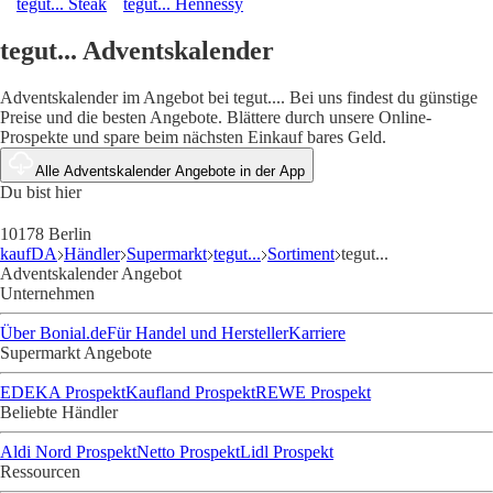
tegut... Steak
tegut... Hennessy
tegut... Adventskalender
Adventskalender im Angebot bei tegut.... Bei uns findest du günstige
Preise und die besten Angebote. Blättere durch unsere Online-
Prospekte und spare beim nächsten Einkauf bares Geld.
Alle Adventskalender Angebote in der App
Du bist hier
10178 Berlin
kaufDA
Händler
Supermarkt
tegut...
Sortiment
tegut...
Adventskalender Angebot
Unternehmen
Über Bonial.de
Für Handel und Hersteller
Karriere
Supermarkt Angebote
EDEKA Prospekt
Kaufland Prospekt
REWE Prospekt
Beliebte Händler
Aldi Nord Prospekt
Netto Prospekt
Lidl Prospekt
Ressourcen