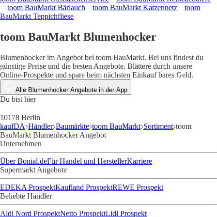
toom BauMarkt Bärlauch
toom BauMarkt Katzennetz
toom
BauMarkt Teppichfliese
toom BauMarkt Blumenhocker
Blumenhocker im Angebot bei toom BauMarkt. Bei uns findest du
günstige Preise und die besten Angebote. Blättere durch unsere
Online-Prospekte und spare beim nächsten Einkauf bares Geld.
Alle Blumenhocker Angebote in der App
Du bist hier
10178 Berlin
kaufDA
Händler
Baumärkte
toom BauMarkt
Sortiment
toom
BauMarkt Blumenhocker Angebot
Unternehmen
Über Bonial.de
Für Handel und Hersteller
Karriere
Supermarkt Angebote
EDEKA Prospekt
Kaufland Prospekt
REWE Prospekt
Beliebte Händler
Aldi Nord Prospekt
Netto Prospekt
Lidl Prospekt