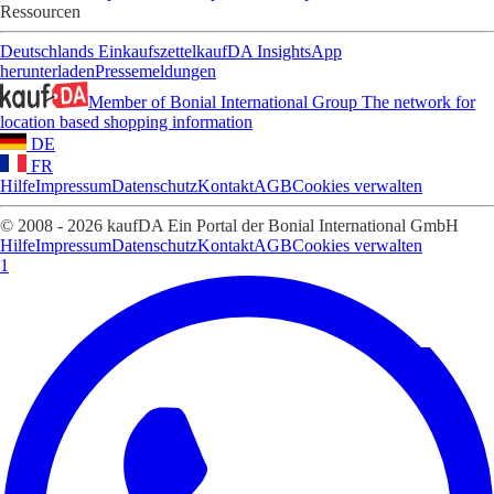
Ressourcen
Deutschlands Einkaufszettel
kaufDA Insights
App
herunterladen
Pressemeldungen
Member of Bonial International Group
The network for
location based shopping information
DE
FR
Hilfe
Impressum
Datenschutz
Kontakt
AGB
Cookies verwalten
© 2008 - 2026 kaufDA Ein Portal der Bonial International GmbH
Hilfe
Impressum
Datenschutz
Kontakt
AGB
Cookies verwalten
1