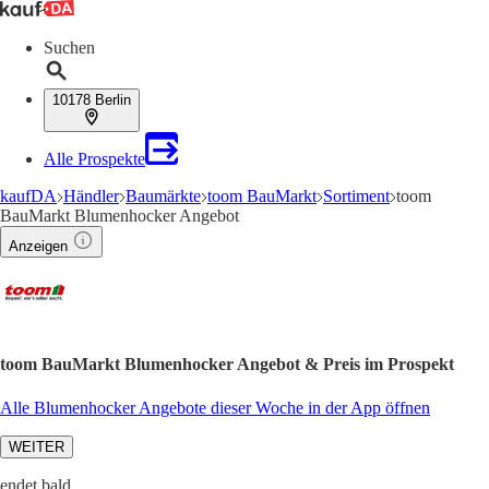
Suchen
10178 Berlin
Alle Prospekte
kaufDA
Händler
Baumärkte
toom BauMarkt
Sortiment
toom
BauMarkt Blumenhocker Angebot
Anzeigen
toom BauMarkt Blumenhocker Angebot & Preis im Prospekt
Alle Blumenhocker Angebote dieser Woche in der App öffnen
WEITER
endet bald