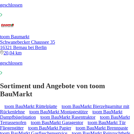
geschlossen
toom Baumarkt
Schwanebecker Chaussee 35
16321 Bernau bei Berlin
20,04 km
geschlossen
Sortiment und Angebote von toom
BauMarkt
toom BauMarkt Rüttelplatte
toom BauMarkt Bierzeltgarnitur mit
Rückenlehne
toom BauMarkt Montagestütze
toom BauMarkt
Dampfbügelstation
toom BauMarkt Rasentraktor
toom BauMarkt
Terrassenofen
toom BauMarkt Garagentor
toom BauMarkt Tür
Fliegengitter
toom BauMarkt Papier
toom BauMarkt Brennpaste
toom BauMarkt Gasflaschenservice
toom BauMarkt Reinzuchthefe