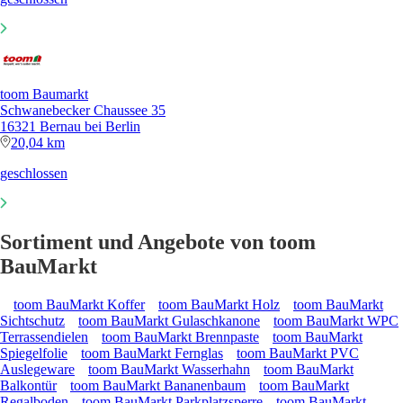
toom Baumarkt
Schwanebecker Chaussee 35
16321 Bernau bei Berlin
20,04 km
geschlossen
Sortiment und Angebote von toom
BauMarkt
toom BauMarkt Koffer
toom BauMarkt Holz
toom BauMarkt
Sichtschutz
toom BauMarkt Gulaschkanone
toom BauMarkt WPC
Terrassendielen
toom BauMarkt Brennpaste
toom BauMarkt
Spiegelfolie
toom BauMarkt Fernglas
toom BauMarkt PVC
Auslegeware
toom BauMarkt Wasserhahn
toom BauMarkt
Balkontür
toom BauMarkt Bananenbaum
toom BauMarkt
Regalboden
toom BauMarkt Parkplatzsperre
toom BauMarkt